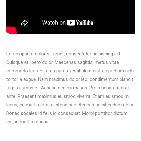
Lorem ipsum dolor sit amet, consectetur adipiscing elit.
Quisque et libero dolor. Maecenas sagittis, metus vitae
commodo laoreet, arcu purus vestibulum nisl, ac pretium nibh
tortor a augue. Nam maximus dolor leo, condimentum blandit
turpis cursus et. Aenean nec mi mauris. Proin hendrerit erat
ante. Praesent maximus euismod viverra. Etiam euismod mi
lacus, eu mattis eros eleifend nec. Aenean ac bibendum dolor.
Donec sodales id felis id consequat. Morbi porttitor dictum
est, id mattis magna